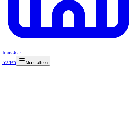
Immoklar
Starten
Menü öffnen
Deal-Entscheidungsplattform für private Investoren
Quick Check kostenlos starten
Analyse-Flow ansehen