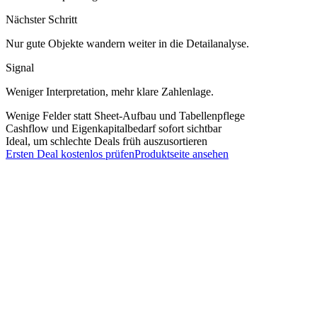
Nächster Schritt
Nur gute Objekte wandern weiter in die Detailanalyse.
Signal
Weniger Interpretation, mehr klare Zahlenlage.
Wenige Felder statt Sheet-Aufbau und Tabellenpflege
Cashflow und Eigenkapitalbedarf sofort sichtbar
Ideal, um schlechte Deals früh auszusortieren
Ersten Deal kostenlos prüfen
Produktseite ansehen
Vergleich
Excel ist flexibel. Genau deshalb wird
Deal-Prüfung oft langsam, uneinheitlich
und fehleranfällig.
Immoklar standardisiert den Entscheidungsprozess, damit du
Objekte fair vergleichst und gute Deals ohne Reibungsverlust
weiterführen kannst.
Thema