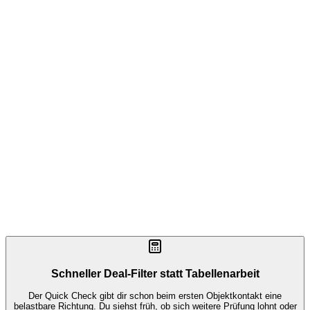
Vergleiche mehrere Objekte mit derselben Logik statt mit
Bauchgefühl
Führe gute Deals ohne Medienbruch vom Schnellcheck in die
Detailanalyse
Bereite Zahlen sauber für Bank, Partner oder Mitinvestoren auf
Spare Zeit bei jedem neuen Inserat, statt immer wieder neu zu
rechnen
Schneller Deal-Filter statt Tabellenarbeit
Der Quick Check gibt dir schon beim ersten Objektkontakt eine
belastbare Richtung. Du siehst früh, ob sich weitere Prüfung lohnt oder