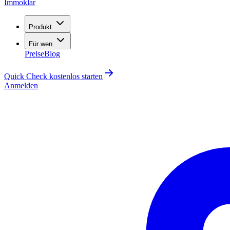
Immoklar
Produkt
Für wen
Preise
Blog
Quick Check kostenlos starten
Anmelden