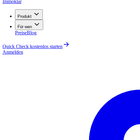
Immoklar
Produkt
Für wen
Preise
Blog
Quick Check kostenlos starten
Anmelden