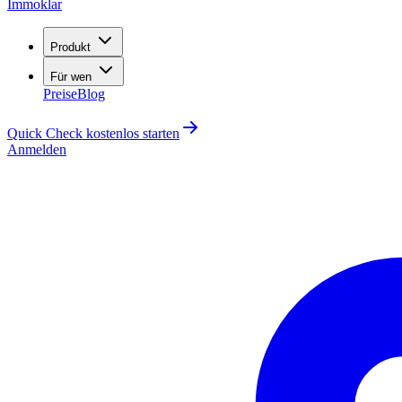
Immoklar
Produkt
Für wen
Preise
Blog
Quick Check kostenlos starten
Anmelden