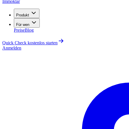
Immoklar
Produkt
Für wen
Preise
Blog
Quick Check kostenlos starten
Anmelden