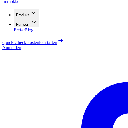
Immoklar
Produkt
Für wen
Preise
Blog
Quick Check kostenlos starten
Anmelden