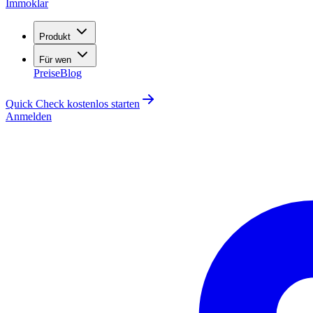
Immoklar
Produkt
Für wen
Preise
Blog
Quick Check kostenlos starten
Anmelden