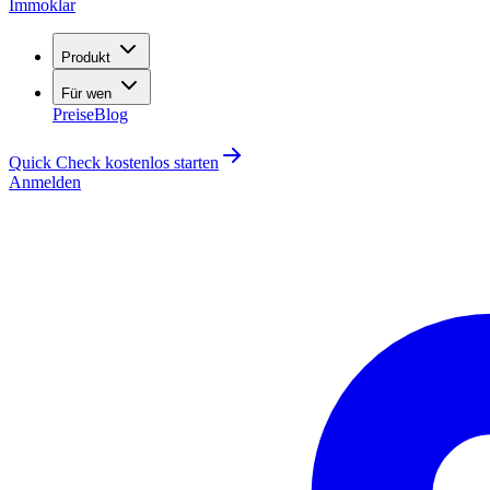
Immoklar
Produkt
Für wen
Preise
Blog
Quick Check kostenlos starten
Anmelden