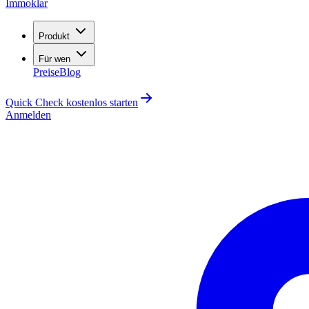
Immoklar
Produkt
Für wen
Preise
Blog
Quick Check kostenlos starten
Anmelden