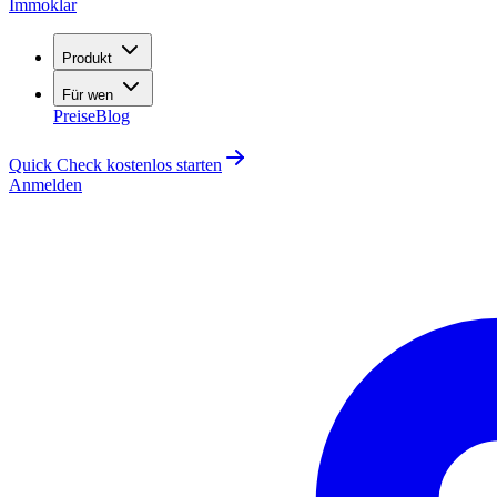
Immoklar
Produkt
Für wen
Preise
Blog
Quick Check kostenlos starten
Anmelden