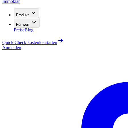
Immoklar
Produkt
Für wen
Preise
Blog
Quick Check kostenlos starten
Anmelden