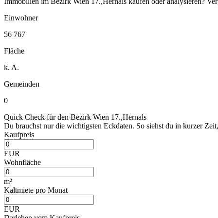
Immobilien im Bezirk Wien 17.,Hernals kaufen oder analysieren? V
Einwohner
56 767
Fläche
k. A.
Gemeinden
0
Quick Check für den Bezirk Wien 17.,Hernals
Du brauchst nur die wichtigsten Eckdaten. So siehst du in kurzer Zeit,
Kaufpreis
EUR
Wohnfläche
m²
Kaltmiete pro Monat
EUR
Darlehen vom Kaufpreis