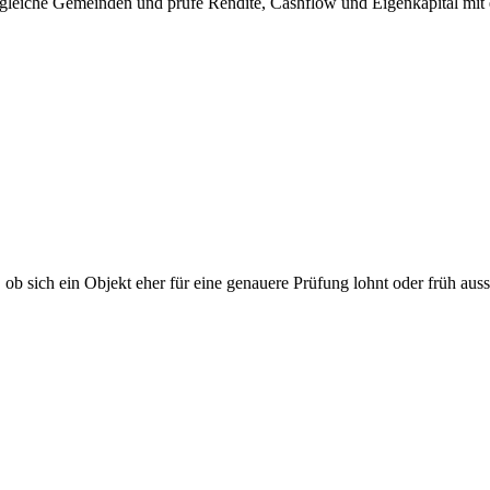
ergleiche Gemeinden und prüfe Rendite, Cashflow und Eigenkapital m
 ob sich ein Objekt eher für eine genauere Prüfung lohnt oder früh ausso