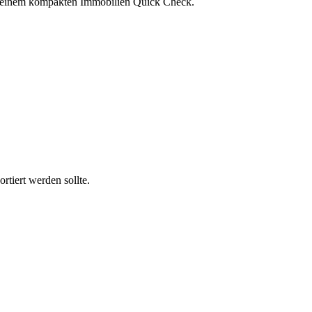
it einem kompakten Immobilien Quick Check.
rtiert werden sollte.