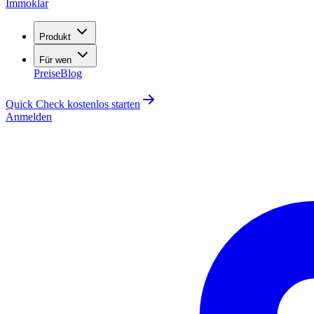
Immoklar
Produkt
Für wen
Preise
Blog
Quick Check kostenlos starten
Anmelden