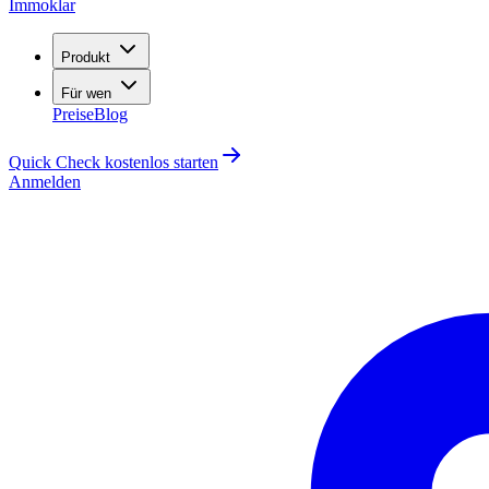
Immoklar
Produkt
Für wen
Preise
Blog
Quick Check kostenlos starten
Anmelden