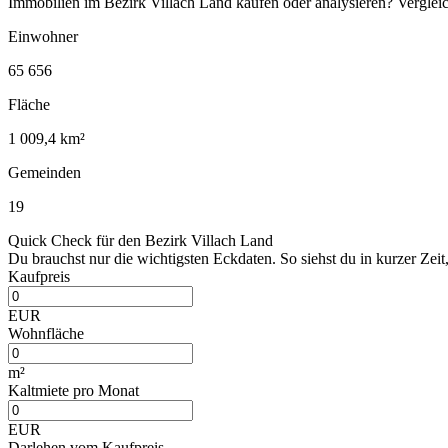
Immobilien im Bezirk Villach Land kaufen oder analysieren? Vergl
Einwohner
65 656
Fläche
1 009,4 km²
Gemeinden
19
Quick Check für den Bezirk Villach Land
Du brauchst nur die wichtigsten Eckdaten. So siehst du in kurzer Zeit,
Kaufpreis
EUR
Wohnfläche
m²
Kaltmiete pro Monat
EUR
Darlehen vom Kaufpreis