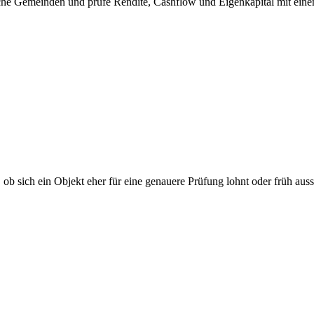
eiche Gemeinden und prüfe Rendite, Cashflow und Eigenkapital mit e
 ob sich ein Objekt eher für eine genauere Prüfung lohnt oder früh ausso