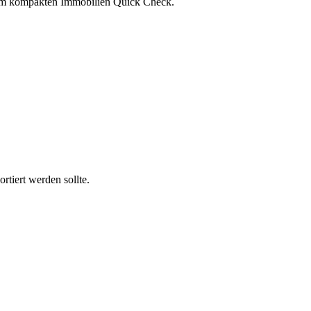
inem kompakten Immobilien Quick Check.
rtiert werden sollte.