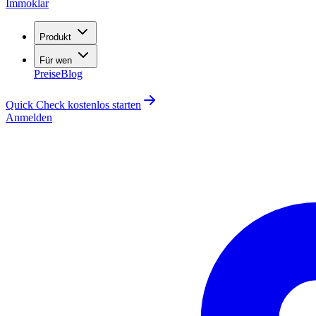
Immoklar
Produkt
Für wen
Preise
Blog
Quick Check kostenlos starten
Anmelden