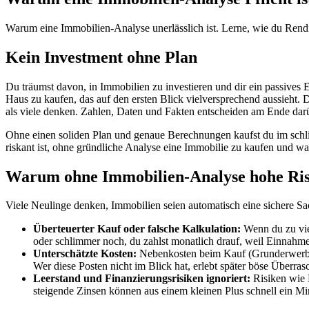
Warum eine Immobilien-Analyse unerlässlich ist. Lerne, wie du Rendit
Kein Investment ohne Plan
Du träumst davon, in Immobilien zu investieren und dir ein passiv
Haus zu kaufen, das auf den ersten Blick vielversprechend aussieht.
als viele denken. Zahlen, Daten und Fakten entscheiden am Ende darü
Ohne einen soliden Plan und genaue Berechnungen kaufst du im sch
riskant ist, ohne gründliche Analyse eine Immobilie zu kaufen und was
Warum ohne Immobilien-Analyse hohe Ris
Viele Neulinge denken, Immobilien seien automatisch eine sichere 
Überteuerter Kauf oder falsche Kalkulation:
Wenn du zu viel
oder schlimmer noch, du zahlst monatlich drauf, weil Einnahm
Unterschätzte Kosten:
Nebenkosten beim Kauf (Grunderwerbste
Wer diese Posten nicht im Blick hat, erlebt später böse Überra
Leerstand und Finanzierungsrisiken ignoriert:
Risiken wie 
steigende Zinsen können aus einem kleinen Plus schnell ein M