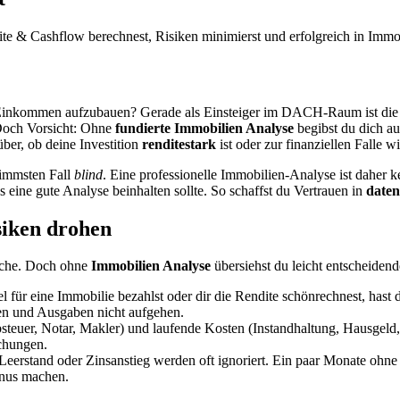
e & Cashflow berechnest, Risiken minimierst und erfolgreich in Immobi
es Einkommen aufzubauen? Gerade als Einsteiger im DACH-Raum ist di
 Doch Vorsicht: Ohne
fundierte Immobilien Analyse
begibst du dich a
ber, ob deine Investition
renditestark
ist oder zur finanziellen Falle wi
limmsten Fall
blind
. Eine professionelle Immobilien-Analyse ist daher k
 eine gute Analyse beinhalten sollte. So schaffst du Vertrauen in
daten
iken drohen
Sache. Doch ohne
Immobilien Analyse
übersiehst du leicht entscheidend
 für eine Immobilie bezahlst oder dir die Rendite schönrechnest, has
en und Ausgaben nicht aufgehen.
uer, Notar, Makler) und laufende Kosten (Instandhaltung, Hausgeld, 
schungen.
Leerstand oder Zinsanstieg werden oft ignoriert. Ein paar Monate ohn
inus machen.